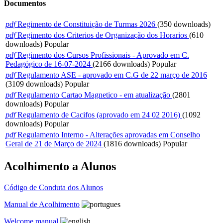
Documentos
pdf
Regimento de Constituição de Turmas 2026
(350 downloads)
pdf
Regimento dos Criterios de Organização dos Horarios
(610
downloads)
Popular
pdf
Regimento dos Cursos Profissionais - Aprovado em C.
Pedagógico de 16-07-2024
(2166 downloads)
Popular
pdf
Regulamento ASE - aprovado em C.G de 22 março de 2016
(3109 downloads)
Popular
pdf
Regulamento Cartao Magnetico - em atualização
(2801
downloads)
Popular
pdf
Regulamento de Cacifos (aprovado em 24 02 2016)
(1092
downloads)
Popular
pdf
Regulamento Interno - Alterações aprovadas em Conselho
Geral de 21 de Março de 2024
(1816 downloads)
Popular
Acolhimento a Alunos
Código de Conduta dos Alunos
Manual de Acolhimento
Welcome manual