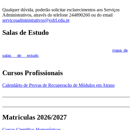
Qualquer dúvida, poderão solicitar esclarecimentos aos Serviços
Administrativos, através do telefone 244890260 ou do email
servicosadministrativos@esfrl.edu.pt
Salas de Estudo
As Salas de Estudo terão início no dia 6 de outubro, próxima 2ª
feira. Os interessados deverão consultar regularmente o
mapa de
pois os respetivos horários poderão
salas de estudo
,
sofrer alguns reajustes ao longo do ano letivo.
Cursos Profissionais
Calendário de Provas de Recuperação de Módulos em Atraso
_______________________________________________________
_______________________________________________________
Matriculas 2026/2027
Cursos Cientifico-Humanísticos