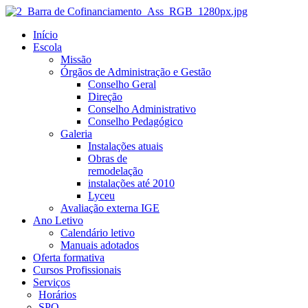
Início
Escola
Missão
Órgãos de Administração e Gestão
Conselho Geral
Direção
Conselho Administrativo
Conselho Pedagógico
Galeria
Instalações atuais
Obras de
remodelação
instalações até 2010
Lyceu
Avaliação externa IGE
Ano Letivo
Calendário letivo
Manuais adotados
Oferta formativa
Cursos Profissionais
Serviços
Horários
SPO