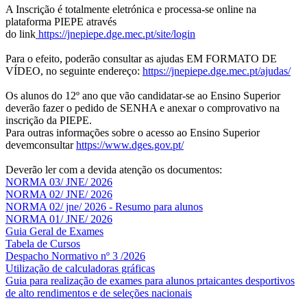
A Inscrição é totalmente eletrónica e processa-se online na
plataforma PIEPE através
do link
https://jnepiepe.dge.mec.pt/site/login
Para o efeito, poderão consultar as ajudas EM FORMATO DE
VÍDEO, no seguinte endereço:
https://jnepiepe.dge.mec.pt/ajudas/
Os alunos do 12º ano que vão candidatar-se ao Ensino Superior
deverão fazer o pedido de SENHA e anexar o comprovativo na
inscrição da PIEPE.
Para outras informações sobre o acesso ao Ensino Superior
devemconsultar
https://www.dges.gov.pt/
Deverão ler com a devida atenção os documentos:
NORMA 03/ JNE/ 2026
NORMA 02/ JNE/ 2026
NORMA 02/ jne/ 2026 - Resumo para alunos
NORMA 01/ JNE/ 2026
Guia Geral de Exames
Tabela de Cursos
Despacho Normativo nº 3 /2026
Utilização de calculadoras gráficas
NOV
O
Guia para realização de exames para alunos prtaicantes desportivos
de alto rendimentos e de seleções nacionais