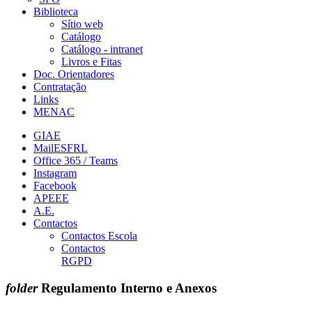
Biblioteca
Sítio web
Catálogo
Catálogo - intranet
Livros e Fitas
Doc. Orientadores
Contratação
Links
MENAC
GIAE
MailESFRL
Office 365 / Teams
Instagram
Facebook
APEEE
A.E.
Contactos
Contactos Escola
Contactos
RGPD
folder
Regulamento Interno e Anexos