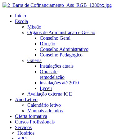
Início
Escola
Missão
Órgãos de Administração e Gestão
Conselho Geral
Direção
Conselho Administrativo
Conselho Pedagógico
Galeria
Instalações atuais
Obras de
remodelação
instalações até 2010
Lyceu
Avaliação externa IGE
Ano Letivo
Calendário letivo
Manuais adotados
Oferta formativa
Cursos Profissionais
Serviços
Horários
SPO