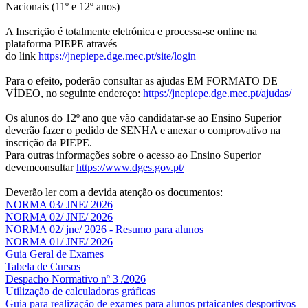
Nacionais (11º e 12º anos)
A Inscrição é totalmente eletrónica e processa-se online na
plataforma PIEPE através
do link
https://jnepiepe.dge.mec.pt/site/login
Para o efeito, poderão consultar as ajudas EM FORMATO DE
VÍDEO, no seguinte endereço:
https://jnepiepe.dge.mec.pt/ajudas/
Os alunos do 12º ano que vão candidatar-se ao Ensino Superior
deverão fazer o pedido de SENHA e anexar o comprovativo na
inscrição da PIEPE.
Para outras informações sobre o acesso ao Ensino Superior
devemconsultar
https://www.dges.gov.pt/
Deverão ler com a devida atenção os documentos:
NORMA 03/ JNE/ 2026
NORMA 02/ JNE/ 2026
NORMA 02/ jne/ 2026 - Resumo para alunos
NORMA 01/ JNE/ 2026
Guia Geral de Exames
Tabela de Cursos
Despacho Normativo nº 3 /2026
Utilização de calculadoras gráficas
NOV
O
Guia para realização de exames para alunos prtaicantes desportivos