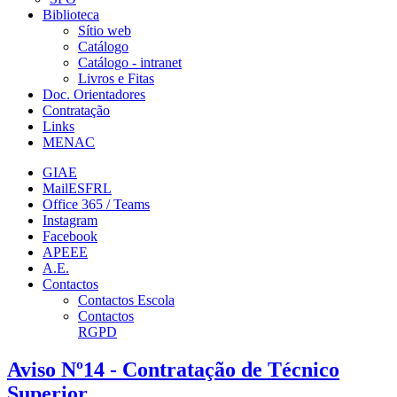
Biblioteca
Sítio web
Catálogo
Catálogo - intranet
Livros e Fitas
Doc. Orientadores
Contratação
Links
MENAC
GIAE
MailESFRL
Office 365 / Teams
Instagram
Facebook
APEEE
A.E.
Contactos
Contactos Escola
Contactos
RGPD
Aviso Nº14 - Contratação de Técnico
Superior