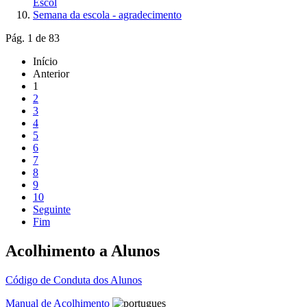
Escol
Semana da escola - agradecimento
Pág. 1 de 83
Início
Anterior
1
2
3
4
5
6
7
8
9
10
Seguinte
Fim
Acolhimento a Alunos
Código de Conduta dos Alunos
Manual de Acolhimento