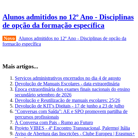
Alunos admitidos no 12º Ano - Disciplinas
de opção da formação específica
Novo
Alunos admitidos no 12º Ano - Disciplinas de opção da
formação específica
Mais artigos...
Serviços administrativos encerrados no dia 4 de agosto
Devolução de Manuais Escolares - data extraordinária
Época extraordinária dos exames finais nacionais do ensino
secundário setembro de 2026
Devolução e Reutilização de manuais escolares: 25/26
Devolução de KIT's Digitais - 17 de junho a 23 de julho
"Conversas com Saída": AE e SPO promovem partilha de
percursos profissionais
À Conversa com Pais - Rumo ao Futuro
Projeto VIBES - 4º Encontro Transnacional, Palermo| Itália
Aviso de Abertura das Inscrições - Clube Europeu | Erasmus+