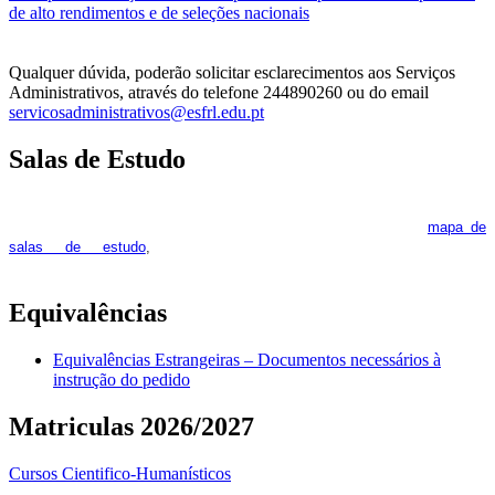
de alto rendimentos e de seleções nacionais
Qualquer dúvida, poderão solicitar esclarecimentos aos Serviços
Administrativos, através do telefone 244890260 ou do email
servicosadministrativos@esfrl.edu.pt
Salas de Estudo
As Salas de Estudo terão início no dia 6 de outubro, próxima 2ª
feira. Os interessados deverão consultar regularmente o
mapa de
pois os respetivos horários poderão
salas de estudo
,
sofrer alguns reajustes ao longo do ano letivo.
Equivalências
Equivalências Estrangeiras – Documentos necessários à
instrução do pedido
Matriculas 2026/2027
Cursos Cientifico-Humanísticos