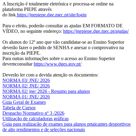
A Inscrição é totalmente eletrónica e processa-se online na
plataforma PIEPE através
do link
https://jnepiepe.dge.mec.pt/site/login
Para o efeito, poderão consultar as ajudas EM FORMATO DE
VÍDEO, no seguinte endereço:
https://jnepiepe.dge.mec.pt/ajudas/
Os alunos do 12º ano que vão candidatar-se ao Ensino Superior
deverão fazer o pedido de SENHA e anexar o comprovativo na
inscrição da PIEPE.
Para outras informações sobre o acesso ao Ensino Superior
devemconsultar
https://www.dges.gov.pt/
Deverão ler com a devida atenção os documentos:
NORMA 03/ JNE/ 2026
NORMA 02/ JNE/ 2026
NORMA 02/ jne/ 2026 - Resumo para alunos
NORMA 01/ JNE/ 2026
Guia Geral de Exames
Tabela de Cursos
Despacho Normativo nº 3 /2026
Utilização de calculadoras gráficas
NOV
O
Guia para realização de exames para alunos prtaicantes desportivos
de alto rendimentos e de seleções nacionais