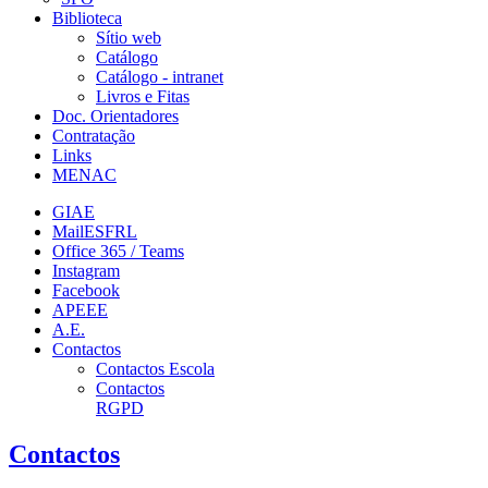
Biblioteca
Sítio web
Catálogo
Catálogo - intranet
Livros e Fitas
Doc. Orientadores
Contratação
Links
MENAC
GIAE
MailESFRL
Office 365 / Teams
Instagram
Facebook
APEEE
A.E.
Contactos
Contactos Escola
Contactos
RGPD
Contactos