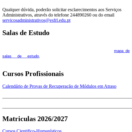
Qualquer dúvida, poderão solicitar esclarecimentos aos Serviços
Administrativos, através do telefone 244890260 ou do email
servicosadministrativos@esfrl.edu.pt
Salas de Estudo
As Salas de Estudo terão início no dia 6 de outubro, próxima 2ª
feira. Os interessados deverão consultar regularmente o
mapa de
pois os respetivos horários poderão
salas de estudo
,
sofrer alguns reajustes ao longo do ano letivo.
Cursos Profissionais
Calendário de Provas de Recuperação de Módulos em Atraso
_______________________________________________________
_______________________________________________________
Matriculas 2026/2027
Cursos Cientifico-Humanísticos