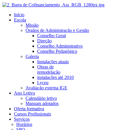
Início
Escola
Missão
Órgãos de Administração e Gestão
Conselho Geral
Direção
Conselho Administrativo
Conselho Pedagógico
Galeria
Instalações atuais
Obras de
remodelação
instalações até 2010
Lyceu
Avaliação externa IGE
Ano Letivo
Calendário letivo
Manuais adotados
Oferta formativa
Cursos Profissionais
Serviços
Horários
SPO