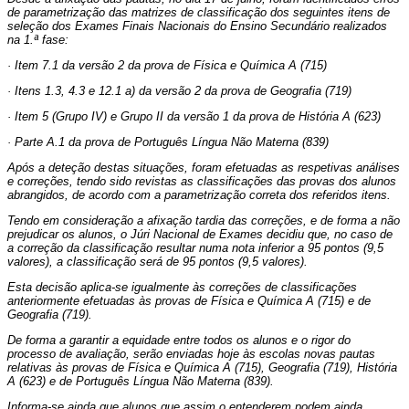
de parametrização das matrizes de classificação dos seguintes itens de
seleção dos Exames Finais Nacionais do Ensino Secundário realizados
na 1.ª fase:
· Item 7.1 da versão 2 da prova de Física e Química A (715)
· Itens 1.3, 4.3 e 12.1 a) da versão 2 da prova de Geografia (719)
· Item 5 (Grupo IV) e Grupo II da versão 1 da prova de História A (623)
· Parte A.1 da prova de Português Língua Não Materna (839)
Após a deteção destas situações, foram efetuadas as respetivas análises
e correções, tendo sido revistas as classificações das provas dos alunos
abrangidos, de acordo com a parametrização correta dos referidos itens.
Tendo em consideração a afixação tardia das correções, e de forma a não
prejudicar os alunos, o Júri Nacional de Exames decidiu que, no caso de
a correção da classificação resultar numa nota inferior a 95 pontos (9,5
valores), a classificação será de 95 pontos (9,5 valores).
Esta decisão aplica-se igualmente às correções de classificações
anteriormente efetuadas às provas de Física e Química A (715) e de
Geografia (719).
De forma a garantir a equidade entre todos os alunos e o rigor do
processo de avaliação, serão enviadas hoje às escolas novas pautas
relativas às provas de Física e Química A (715), Geografia (719), História
A (623) e de Português Língua Não Materna (839).
Informa-se ainda que alunos que assim o entenderem podem ainda