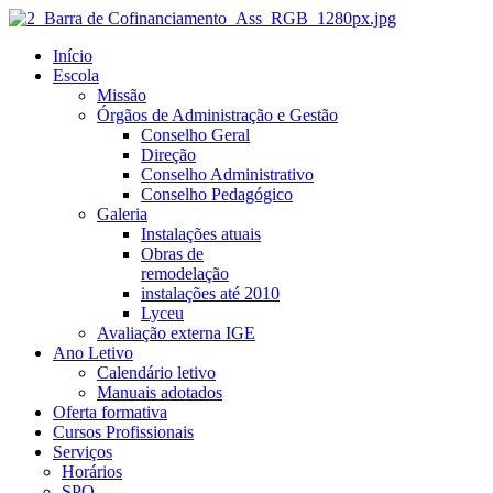
Início
Escola
Missão
Órgãos de Administração e Gestão
Conselho Geral
Direção
Conselho Administrativo
Conselho Pedagógico
Galeria
Instalações atuais
Obras de
remodelação
instalações até 2010
Lyceu
Avaliação externa IGE
Ano Letivo
Calendário letivo
Manuais adotados
Oferta formativa
Cursos Profissionais
Serviços
Horários
SPO