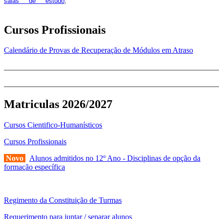
pois os respetivos horários poderão
salas de estudo
,
sofrer alguns reajustes ao longo do ano letivo.
Cursos Profissionais
Calendário de Provas de Recuperação de Módulos em Atraso
_______________________________________________________
_______________________________________________________
Matriculas 2026/2027
Cursos Cientifico-Humanísticos
Cursos Profissionais
Novo
Alunos admitidos no 12º Ano - Disciplinas de opção da
formação específica
Regimento da Constituição de Turmas
Requerimento para juntar / separar alunos