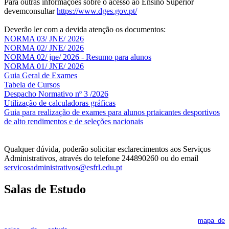
Para outras informações sobre o acesso ao Ensino Superior
devemconsultar
https://www.dges.gov.pt/
Deverão ler com a devida atenção os documentos:
NORMA 03/ JNE/ 2026
NORMA 02/ JNE/ 2026
NORMA 02/ jne/ 2026 - Resumo para alunos
NORMA 01/ JNE/ 2026
Guia Geral de Exames
Tabela de Cursos
Despacho Normativo nº 3 /2026
Utilização de calculadoras gráficas
NOV
O
Guia para realização de exames para alunos prtaicantes desportivos
de alto rendimentos e de seleções nacionais
Qualquer dúvida, poderão solicitar esclarecimentos aos Serviços
Administrativos, através do telefone 244890260 ou do email
servicosadministrativos@esfrl.edu.pt
Salas de Estudo
As Salas de Estudo terão início no dia 6 de outubro, próxima 2ª
feira. Os interessados deverão consultar regularmente o
mapa de