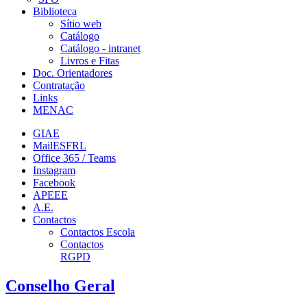
Biblioteca
Sítio web
Catálogo
Catálogo - intranet
Livros e Fitas
Doc. Orientadores
Contratação
Links
MENAC
GIAE
MailESFRL
Office 365 / Teams
Instagram
Facebook
APEEE
A.E.
Contactos
Contactos Escola
Contactos
RGPD
Conselho Geral