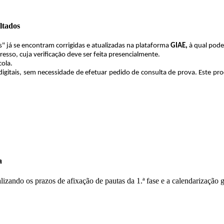
ltados
s" já se encontram corrigidas e atualizadas na plataforma
GIAE,
à qual pode
esso, cuja verificação deve ser feita presencialmente.
cola.
gitais, sem necessidade de efetuar pedido de consulta de prova. Este pr
a
lizando os prazos de afixação de pautas da 1.ª fase e a calendarização 