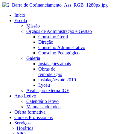
Início
Escola
Missão
Órgãos de Administração e Gestão
Conselho Geral
Direção
Conselho Administrativo
Conselho Pedagógico
Galeria
Instalações atuais
Obras de
remodelação
instalações até 2010
Lyceu
Avaliação externa IGE
Ano Letivo
Calendário letivo
Manuais adotados
Oferta formativa
Cursos Profissionais
Serviços
Horários
SPO