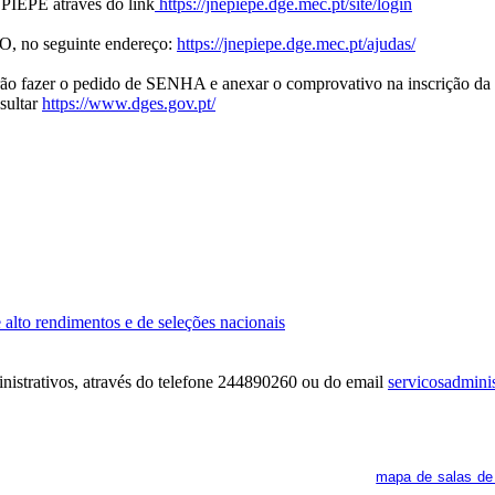
a PIEPE através do link
https://jnepiepe.dge.mec.pt/site/login
, no seguinte endereço:
https://jnepiepe.dge.mec.pt/ajudas/
erão fazer o pedido de SENHA e anexar o comprovativo na inscrição d
sultar
https://www.dges.gov.pt/
 alto rendimentos e de seleções nacionais
inistrativos, através do telefone 244890260 ou do email
servicosadminis
ra. Os interessados deverão consultar regularmente o
mapa de salas de