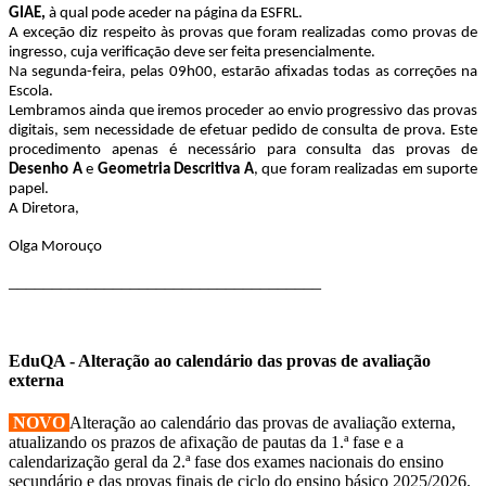
GIAE,
à qual pode aceder na página da ESFRL.
A exceção diz respeito às provas que foram realizadas como provas de
ingresso, cuja verificação deve ser feita presencialmente.
Na segunda-feira, pelas 09h00, estarão afixadas todas as correções na
Escola.
Lembramos ainda que iremos proceder ao envio progressivo das provas
digitais, sem necessidade de efetuar pedido de consulta de prova. Este
procedimento apenas é necessário para consulta das provas de
Desenho A
e
Geometria Descritiva A
, que foram realizadas em suporte
papel.
A Diretora,
Olga Morouço
____________________________________
EduQA - Alteração ao calendário das provas de avaliação
externa
NOVO
Alteração ao calendário das provas de avaliação externa,
atualizando os prazos de afixação de pautas da 1.ª fase e a
calendarização geral da 2.ª fase dos exames nacionais do ensino
secundário e das provas finais de ciclo do ensino básico 2025/2026.