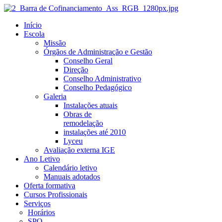
Início
Escola
Missão
Órgãos de Administração e Gestão
Conselho Geral
Direção
Conselho Administrativo
Conselho Pedagógico
Galeria
Instalações atuais
Obras de
remodelação
instalações até 2010
Lyceu
Avaliação externa IGE
Ano Letivo
Calendário letivo
Manuais adotados
Oferta formativa
Cursos Profissionais
Serviços
Horários
SPO