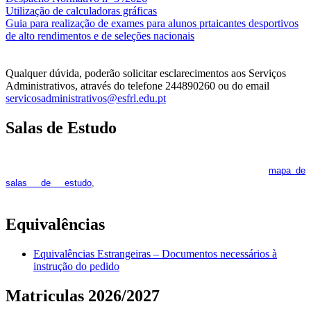
Utilização de calculadoras gráficas
NOV
O
Guia para realização de exames para alunos prtaicantes desportivos
de alto rendimentos e de seleções nacionais
Qualquer dúvida, poderão solicitar esclarecimentos aos Serviços
Administrativos, através do telefone 244890260 ou do email
servicosadministrativos@esfrl.edu.pt
Salas de Estudo
As Salas de Estudo terão início no dia 6 de outubro, próxima 2ª
feira. Os interessados deverão consultar regularmente o
mapa de
pois os respetivos horários poderão
salas de estudo
,
sofrer alguns reajustes ao longo do ano letivo.
Equivalências
Equivalências Estrangeiras – Documentos necessários à
instrução do pedido
Matriculas 2026/2027