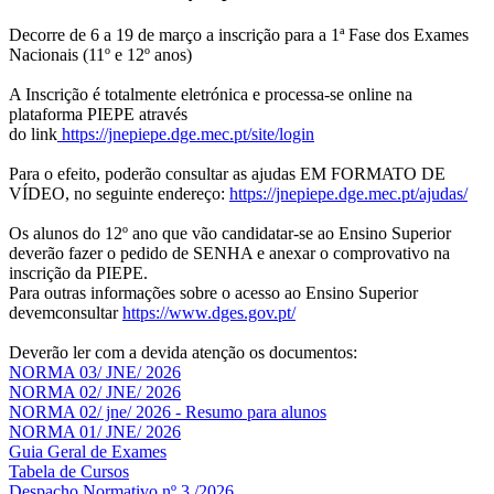
Decorre de 6 a 19 de março a inscrição para a 1ª Fase dos Exames
Nacionais (11º e 12º anos)
A Inscrição é totalmente eletrónica e processa-se online na
plataforma PIEPE através
do link
https://jnepiepe.dge.mec.pt/site/login
Para o efeito, poderão consultar as ajudas EM FORMATO DE
VÍDEO, no seguinte endereço:
https://jnepiepe.dge.mec.pt/ajudas/
Os alunos do 12º ano que vão candidatar-se ao Ensino Superior
deverão fazer o pedido de SENHA e anexar o comprovativo na
inscrição da PIEPE.
Para outras informações sobre o acesso ao Ensino Superior
devemconsultar
https://www.dges.gov.pt/
Deverão ler com a devida atenção os documentos:
NORMA 03/ JNE/ 2026
NORMA 02/ JNE/ 2026
NORMA 02/ jne/ 2026 - Resumo para alunos
NORMA 01/ JNE/ 2026
Guia Geral de Exames
Tabela de Cursos
Despacho Normativo nº 3 /2026