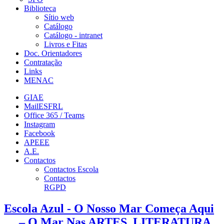
Biblioteca
Sítio web
Catálogo
Catálogo - intranet
Livros e Fitas
Doc. Orientadores
Contratação
Links
MENAC
GIAE
MailESFRL
Office 365 / Teams
Instagram
Facebook
APEEE
A.E.
Contactos
Contactos Escola
Contactos
RGPD
Escola Azul - O Nosso Mar Começa Aqui
… – O Mar Nas ARTES, LITERATURA