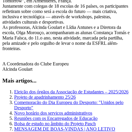
Tomorrow”, em Armentières, França.
Juntamente com colegas de 18 escolas de 16 países, os participantes
refletiram sobre como será a escola do futuro — mais criativa,
inclusiva e tecnológica — através de workshops, palestras,
atividades culturais e desportivas.
As professoras, Alcinda Goulart e Lídia Antunes e a Diretora da
escola, Olga Morouço, acompanharam as alunas Constança Tomás e
Maria Faísca, do 11.o ano, nesta atividade, marcada pela partilha,
pela amizade e pelo orgulho de levar o nome da ESFRL além-
fronteiras.
A Coordenadora do Clube Europeu
Alcinda Goulart
Mais artigos...
Eleição dos órgãos da Associação de Estudantes – 2025/2026
Projeto de apadrinhamento 25/26
Comemoração do Dia Europeu do Desporto: "Unidos pelo
Desporto"
Novo horário dos serviços administrativos
Reuniões com os Encarregados de Educação
Bolsa de estudo no âmbito do Projeto Pasch
MENSAGEM DE BOAS-VINDAS | ANO LETIVO