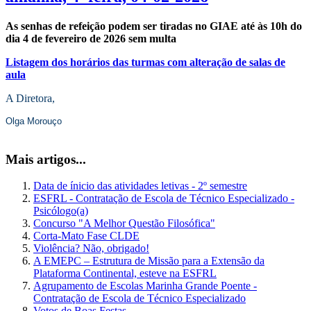
As senhas de refeição podem ser tiradas no GIAE até às 10h do
dia 4 de fevereiro de 2026 sem multa
Listagem dos horários das turmas com alteração de salas de
aula
A Diretora,
Olga Morouço
Mais artigos...
Data de ínicio das atividades letivas - 2º semestre
ESFRL - Contratação de Escola de Técnico Especializado -
Psicólogo(a)
Concurso "A Melhor Questão Filosófica"
Corta-Mato Fase CLDE
Violência? Não, obrigado!
A EMEPC – Estrutura de Missão para a Extensão da
Plataforma Continental, esteve na ESFRL
Agrupamento de Escolas Marinha Grande Poente -
Contratação de Escola de Técnico Especializado
Votos de Boas Festas