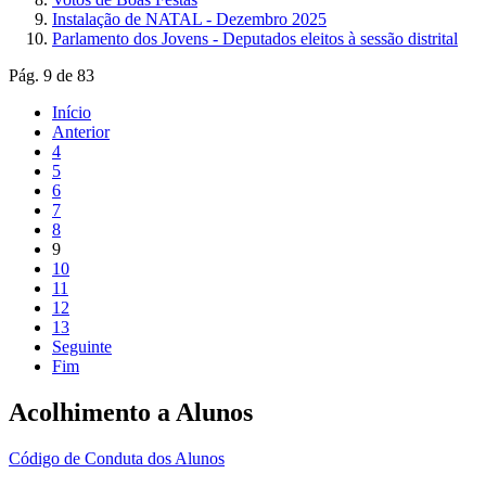
Instalação de NATAL - Dezembro 2025
Parlamento dos Jovens - Deputados eleitos à sessão distrital
Pág. 9 de 83
Início
Anterior
4
5
6
7
8
9
10
11
12
13
Seguinte
Fim
Acolhimento a Alunos
Código de Conduta dos Alunos