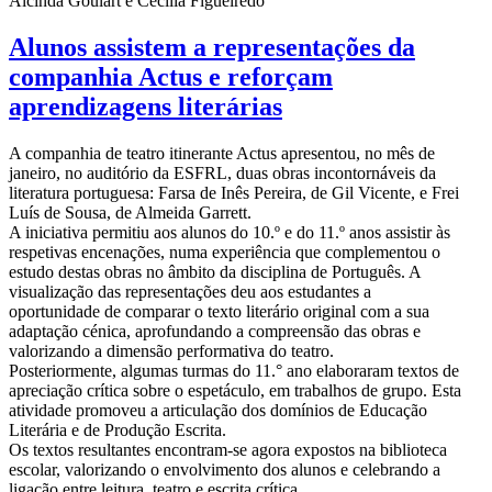
Alcinda Goulart e Cecília Figueiredo
Alunos assistem a representações da
companhia Actus e reforçam
aprendizagens literárias
A companhia de teatro itinerante Actus apresentou, no mês de
janeiro, no auditório da ESFRL, duas obras incontornáveis da
literatura portuguesa: Farsa de Inês Pereira, de Gil Vicente, e Frei
Luís de Sousa, de Almeida Garrett.
A iniciativa permitiu aos alunos do 10.º e do 11.º anos assistir às
respetivas encenações, numa experiência que complementou o
estudo destas obras no âmbito da disciplina de Português. A
visualização das representações deu aos estudantes a
oportunidade de comparar o texto literário original com a sua
adaptação cénica, aprofundando a compreensão das obras e
valorizando a dimensão performativa do teatro.
Posteriormente, algumas turmas do 11.° ano elaboraram textos de
apreciação crítica sobre o espetáculo, em trabalhos de grupo. Esta
atividade promoveu a articulação dos domínios de Educação
Literária e de Produção Escrita.
Os textos resultantes encontram-se agora expostos na biblioteca
escolar, valorizando o envolvimento dos alunos e celebrando a
ligação entre leitura, teatro e escrita crítica