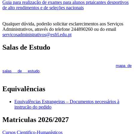
Guia para realização de exames para alunos prtaicantes desportivos
de alto rendimentos e de seleções nacionais
Qualquer dúvida, poderão solicitar esclarecimentos aos Serviços
Administrativos, através do telefone 244890260 ou do email
servicosadministrativos@esfrl.edu.pt
Salas de Estudo
As Salas de Estudo terão início no dia 6 de outubro, próxima 2ª
feira. Os interessados deverão consultar regularmente o
mapa de
pois os respetivos horários poderão
salas de estudo
,
sofrer alguns reajustes ao longo do ano letivo.
Equivalências
Equivalências Estrangeiras – Documentos necessários à
instrução do pedido
Matriculas 2026/2027
Cursos Cientifico-Humanísticos