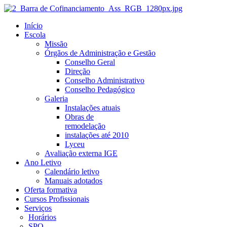
Início
Escola
Missão
Órgãos de Administração e Gestão
Conselho Geral
Direção
Conselho Administrativo
Conselho Pedagógico
Galeria
Instalações atuais
Obras de
remodelação
instalações até 2010
Lyceu
Avaliação externa IGE
Ano Letivo
Calendário letivo
Manuais adotados
Oferta formativa
Cursos Profissionais
Serviços
Horários
SPO