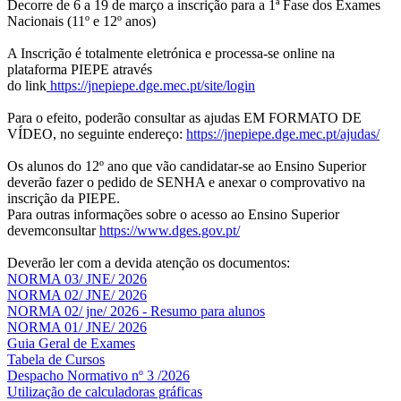
Decorre de 6 a 19 de março a inscrição para a 1ª Fase dos Exames
Nacionais (11º e 12º anos)
A Inscrição é totalmente eletrónica e processa-se online na
plataforma PIEPE através
do link
https://jnepiepe.dge.mec.pt/site/login
Para o efeito, poderão consultar as ajudas EM FORMATO DE
VÍDEO, no seguinte endereço:
https://jnepiepe.dge.mec.pt/ajudas/
Os alunos do 12º ano que vão candidatar-se ao Ensino Superior
deverão fazer o pedido de SENHA e anexar o comprovativo na
inscrição da PIEPE.
Para outras informações sobre o acesso ao Ensino Superior
devemconsultar
https://www.dges.gov.pt/
Deverão ler com a devida atenção os documentos:
NORMA 03/ JNE/ 2026
NORMA 02/ JNE/ 2026
NORMA 02/ jne/ 2026 - Resumo para alunos
NORMA 01/ JNE/ 2026
Guia Geral de Exames
Tabela de Cursos
Despacho Normativo nº 3 /2026
Utilização de calculadoras gráficas
NOV
O