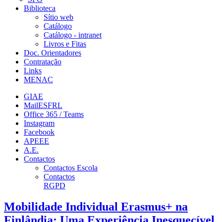
Biblioteca
Sítio web
Catálogo
Catálogo - intranet
Livros e Fitas
Doc. Orientadores
Contratação
Links
MENAC
GIAE
MailESFRL
Office 365 / Teams
Instagram
Facebook
APEEE
A.E.
Contactos
Contactos Escola
Contactos
RGPD
Mobilidade Individual Erasmus+ na
Finlândia: Uma Experiência Inesquecível