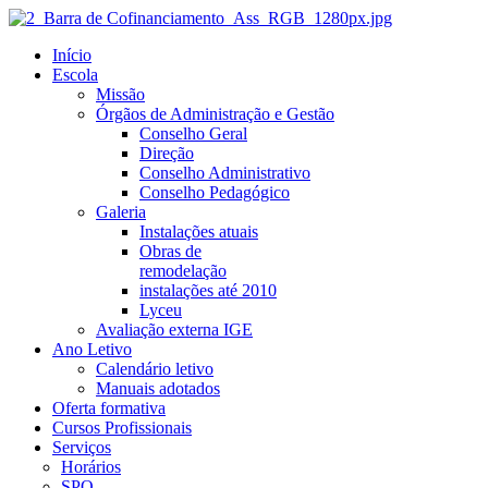
Início
Escola
Missão
Órgãos de Administração e Gestão
Conselho Geral
Direção
Conselho Administrativo
Conselho Pedagógico
Galeria
Instalações atuais
Obras de
remodelação
instalações até 2010
Lyceu
Avaliação externa IGE
Ano Letivo
Calendário letivo
Manuais adotados
Oferta formativa
Cursos Profissionais
Serviços
Horários
SPO