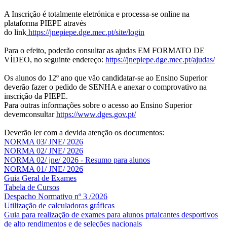
A Inscrição é totalmente eletrónica e processa-se online na
plataforma PIEPE através
do link
https://jnepiepe.dge.mec.pt/site/login
Para o efeito, poderão consultar as ajudas EM FORMATO DE
VÍDEO, no seguinte endereço:
https://jnepiepe.dge.mec.pt/ajudas/
Os alunos do 12º ano que vão candidatar-se ao Ensino Superior
deverão fazer o pedido de SENHA e anexar o comprovativo na
inscrição da PIEPE.
Para outras informações sobre o acesso ao Ensino Superior
devemconsultar
https://www.dges.gov.pt/
Deverão ler com a devida atenção os documentos:
NORMA 03/ JNE/ 2026
NORMA 02/ JNE/ 2026
NORMA 02/ jne/ 2026 - Resumo para alunos
NORMA 01/ JNE/ 2026
Guia Geral de Exames
Tabela de Cursos
Despacho Normativo nº 3 /2026
Utilização de calculadoras gráficas
NOV
O
Guia para realização de exames para alunos prtaicantes desportivos
de alto rendimentos e de seleções nacionais