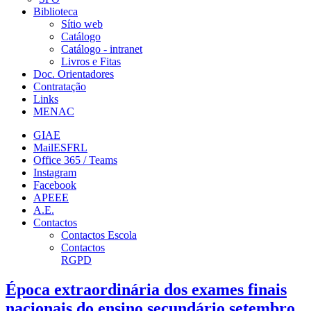
Biblioteca
Sítio web
Catálogo
Catálogo - intranet
Livros e Fitas
Doc. Orientadores
Contratação
Links
MENAC
GIAE
MailESFRL
Office 365 / Teams
Instagram
Facebook
APEEE
A.E.
Contactos
Contactos Escola
Contactos
RGPD
Época extraordinária dos exames finais
nacionais do ensino secundário setembro