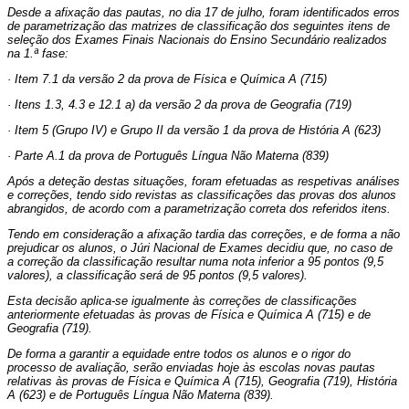
Desde a afixação das pautas, no dia 17 de julho, foram identificados erros
de parametrização das matrizes de classificação dos seguintes itens de
seleção dos Exames Finais Nacionais do Ensino Secundário realizados
na 1.ª fase:
· Item 7.1 da versão 2 da prova de Física e Química A (715)
· Itens 1.3, 4.3 e 12.1 a) da versão 2 da prova de Geografia (719)
· Item 5 (Grupo IV) e Grupo II da versão 1 da prova de História A (623)
· Parte A.1 da prova de Português Língua Não Materna (839)
Após a deteção destas situações, foram efetuadas as respetivas análises
e correções, tendo sido revistas as classificações das provas dos alunos
abrangidos, de acordo com a parametrização correta dos referidos itens.
Tendo em consideração a afixação tardia das correções, e de forma a não
prejudicar os alunos, o Júri Nacional de Exames decidiu que, no caso de
a correção da classificação resultar numa nota inferior a 95 pontos (9,5
valores), a classificação será de 95 pontos (9,5 valores).
Esta decisão aplica-se igualmente às correções de classificações
anteriormente efetuadas às provas de Física e Química A (715) e de
Geografia (719).
De forma a garantir a equidade entre todos os alunos e o rigor do
processo de avaliação, serão enviadas hoje às escolas novas pautas
relativas às provas de Física e Química A (715), Geografia (719), História
A (623) e de Português Língua Não Materna (839).