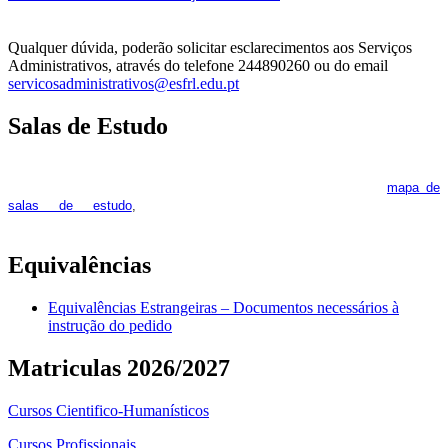
Qualquer dúvida, poderão solicitar esclarecimentos aos Serviços
Administrativos, através do telefone 244890260 ou do email
servicosadministrativos@esfrl.edu.pt
Salas de Estudo
As Salas de Estudo terão início no dia 6 de outubro, próxima 2ª
feira. Os interessados deverão consultar regularmente o
mapa de
pois os respetivos horários poderão
salas de estudo
,
sofrer alguns reajustes ao longo do ano letivo.
Equivalências
Equivalências Estrangeiras – Documentos necessários à
instrução do pedido
Matriculas 2026/2027
Cursos Cientifico-Humanísticos
Cursos Profissionais