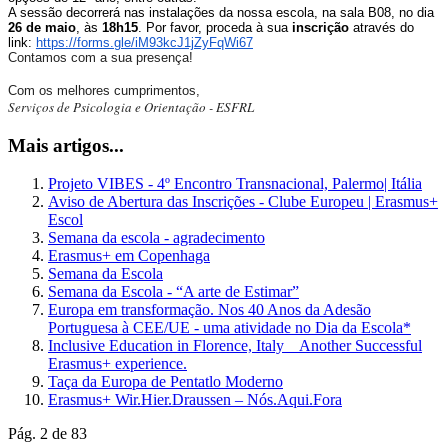
A sessão decorrerá nas instalações da nossa escola, na sala B08, no dia
26 de maio
, às
18h15
.
Por favor, proceda à sua
inscrição
através do
link:
https://forms.gle/
iM93kcJ1jZyFqWi67
Contamos com a sua presença!
Com os melhores cumprimentos,
Serviços de Psicologia e Orientação - ESFRL
Mais artigos...
Projeto VIBES - 4º Encontro Transnacional, Palermo| Itália
Aviso de Abertura das Inscrições - Clube Europeu | Erasmus+
Escol
Semana da escola - agradecimento
Erasmus+ em Copenhaga
Semana da Escola
Semana da Escola - “A arte de Estimar”
Europa em transformação. Nos 40 Anos da Adesão
Portuguesa à CEE/UE - uma atividade no Dia da Escola*
Inclusive Education in Florence, Italy _ Another Successful
Erasmus+ experience.
Taça da Europa de Pentatlo Moderno
Erasmus+ Wir.Hier.Draussen – Nós.Aqui.Fora
Pág. 2 de 83