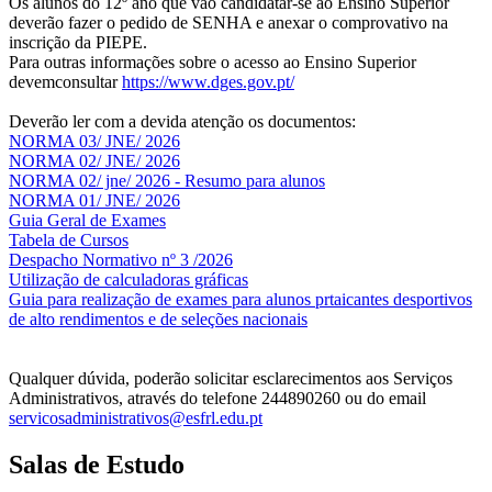
Os alunos do 12º ano que vão candidatar-se ao Ensino Superior
deverão fazer o pedido de SENHA e anexar o comprovativo na
inscrição da PIEPE.
Para outras informações sobre o acesso ao Ensino Superior
devemconsultar
https://www.dges.gov.pt/
Deverão ler com a devida atenção os documentos:
NORMA 03/ JNE/ 2026
NORMA 02/ JNE/ 2026
NORMA 02/ jne/ 2026 - Resumo para alunos
NORMA 01/ JNE/ 2026
Guia Geral de Exames
Tabela de Cursos
Despacho Normativo nº 3 /2026
Utilização de calculadoras gráficas
NOV
O
Guia para realização de exames para alunos prtaicantes desportivos
de alto rendimentos e de seleções nacionais
Qualquer dúvida, poderão solicitar esclarecimentos aos Serviços
Administrativos, através do telefone 244890260 ou do email
servicosadministrativos@esfrl.edu.pt
Salas de Estudo