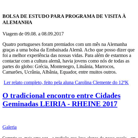
BOLSA DE ESTUDO PARA PROGRAMA DE VISITA À
ALEMANHA
Viagem de 09.08. a 08.09.2017
Quatro portugueses foram premiados com um mês na Alemanha
graças a uma bolsa da Embaixada Alemã. Acho que posso dizer que
foi a melhor experiência das nossas vidas. Para além de estarmos a
contactar com a cultura alemã, havia jovens como nós de todas as
partes do globo: Grécia, Montenegro, Lituânia, Marrocos,
Camarões, Ucrânia, Albânia, Equador, entre muitos outros.
Ler relato completo, feito pela aluna Carolina Clemente do 12ºK
O tradicional encontro entre Cidades
Geminadas LEIRIA - RHEINE 2017
Galeria
Cumpriu-se, mais uma vez , a tradição que leva alunos da nossa escola, em