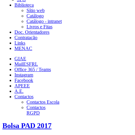
Biblioteca
Sítio web
Catálogo
Catálogo - intranet
Livros e Fitas
Doc. Orientadores
Contratação
Links
MENAC
GIAE
MailESFRL
Office 365 / Teams
Instagram
Facebook
APEEE
A.E.
Contactos
Contactos Escola
Contactos
RGPD
Bolsa PAD 2017