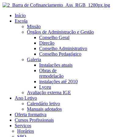
Início
Escola
Missão
Órgãos de Administração e Gestão
Conselho Geral
Direção
Conselho Administrativo
Conselho Pedagógico
Galeria
Instalações atuais
Obras de
remodelação
instalações até 2010
Lyceu
Avaliação externa IGE
Ano Letivo
Calendário letivo
Manuais adotados
Oferta formativa
Cursos Profissionais
Serviços
Horários
SPO