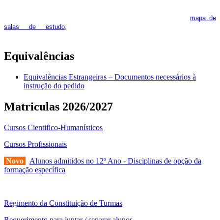
As Salas de Estudo terão início no dia 6 de outubro, próxima 2ª
feira. Os interessados deverão consultar regularmente o
mapa de
pois os respetivos horários poderão
salas de estudo
,
sofrer alguns reajustes ao longo do ano letivo.
Equivalências
Equivalências Estrangeiras – Documentos necessários à
instrução do pedido
Matriculas 2026/2027
Cursos Cientifico-Humanísticos
Cursos Profissionais
Novo
Alunos admitidos no 12º Ano - Disciplinas de opção da
formação específica
Regimento da Constituição de Turmas
Requerimento para juntar / separar alunos