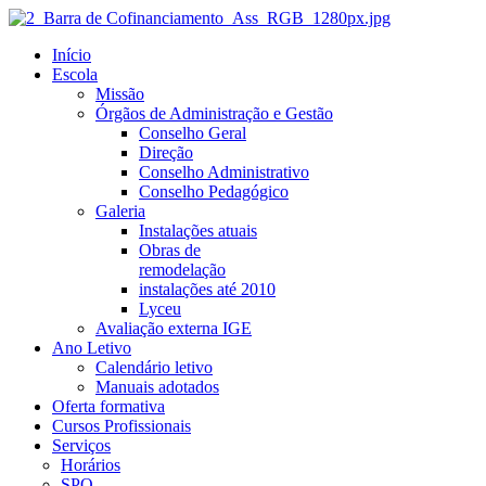
Início
Escola
Missão
Órgãos de Administração e Gestão
Conselho Geral
Direção
Conselho Administrativo
Conselho Pedagógico
Galeria
Instalações atuais
Obras de
remodelação
instalações até 2010
Lyceu
Avaliação externa IGE
Ano Letivo
Calendário letivo
Manuais adotados
Oferta formativa
Cursos Profissionais
Serviços
Horários
SPO