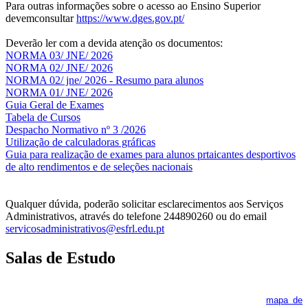
Para outras informações sobre o acesso ao Ensino Superior
devemconsultar
https://www.dges.gov.pt/
Deverão ler com a devida atenção os documentos:
NORMA 03/ JNE/ 2026
NORMA 02/ JNE/ 2026
NORMA 02/ jne/ 2026 - Resumo para alunos
NORMA 01/ JNE/ 2026
Guia Geral de Exames
Tabela de Cursos
Despacho Normativo nº 3 /2026
Utilização de calculadoras gráficas
NOV
O
Guia para realização de exames para alunos prtaicantes desportivos
de alto rendimentos e de seleções nacionais
Qualquer dúvida, poderão solicitar esclarecimentos aos Serviços
Administrativos, através do telefone 244890260 ou do email
servicosadministrativos@esfrl.edu.pt
Salas de Estudo
As Salas de Estudo terão início no dia 6 de outubro, próxima 2ª
feira. Os interessados deverão consultar regularmente o
mapa de