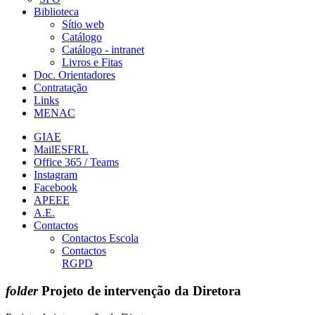
Biblioteca
Sítio web
Catálogo
Catálogo - intranet
Livros e Fitas
Doc. Orientadores
Contratação
Links
MENAC
GIAE
MailESFRL
Office 365 / Teams
Instagram
Facebook
APEEE
A.E.
Contactos
Contactos Escola
Contactos
RGPD
folder
Projeto de intervenção da Diretora