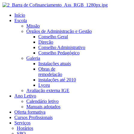
Início
Escola
Missão
Órgãos de Administração e Gestão
Conselho Geral
Direção
Conselho Administrativo
Conselho Pedagógico
Galeria
Instalações atuais
Obras de
remodelação
instalações até 2010
Lyceu
Avaliação externa IGE
Ano Letivo
Calendário letivo
Manuais adotados
Oferta formativa
Cursos Profissionais
Serviços
Horários
SPO