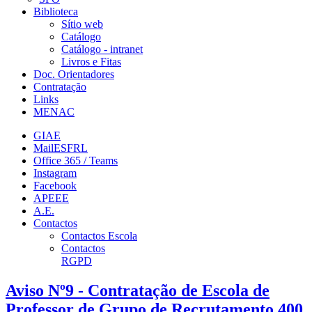
Biblioteca
Sítio web
Catálogo
Catálogo - intranet
Livros e Fitas
Doc. Orientadores
Contratação
Links
MENAC
GIAE
MailESFRL
Office 365 / Teams
Instagram
Facebook
APEEE
A.E.
Contactos
Contactos Escola
Contactos
RGPD
Aviso Nº9 - Contratação de Escola de
Professor de Grupo de Recrutamento 400