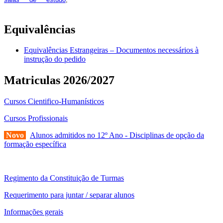
sofrer alguns reajustes ao longo do ano letivo.
Equivalências
Equivalências Estrangeiras – Documentos necessários à
instrução do pedido
Matriculas 2026/2027
Cursos Cientifico-Humanísticos
Cursos Profissionais
Novo
Alunos admitidos no 12º Ano - Disciplinas de opção da
formação específica
Regimento da Constituição de Turmas
Requerimento para juntar / separar alunos
Informações gerais