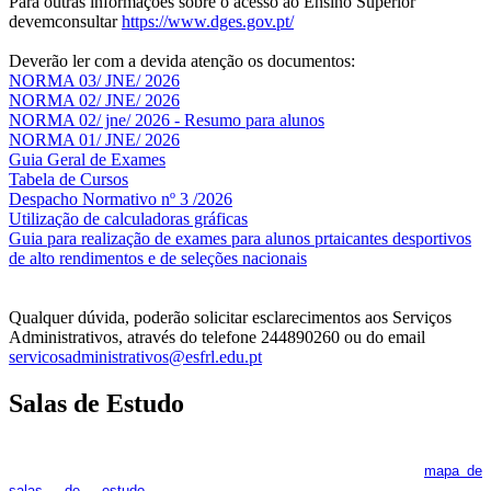
Para outras informações sobre o acesso ao Ensino Superior
devemconsultar
https://www.dges.gov.pt/
Deverão ler com a devida atenção os documentos:
NORMA 03/ JNE/ 2026
NORMA 02/ JNE/ 2026
NORMA 02/ jne/ 2026 - Resumo para alunos
NORMA 01/ JNE/ 2026
Guia Geral de Exames
Tabela de Cursos
Despacho Normativo nº 3 /2026
Utilização de calculadoras gráficas
NOV
O
Guia para realização de exames para alunos prtaicantes desportivos
de alto rendimentos e de seleções nacionais
Qualquer dúvida, poderão solicitar esclarecimentos aos Serviços
Administrativos, através do telefone 244890260 ou do email
servicosadministrativos@esfrl.edu.pt
Salas de Estudo
As Salas de Estudo terão início no dia 6 de outubro, próxima 2ª
feira. Os interessados deverão consultar regularmente o
mapa de
pois os respetivos horários poderão
salas de estudo
,