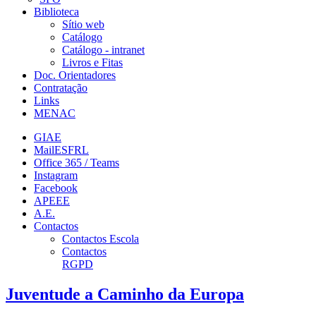
Biblioteca
Sítio web
Catálogo
Catálogo - intranet
Livros e Fitas
Doc. Orientadores
Contratação
Links
MENAC
GIAE
MailESFRL
Office 365 / Teams
Instagram
Facebook
APEEE
A.E.
Contactos
Contactos Escola
Contactos
RGPD
Juventude a Caminho da Europa