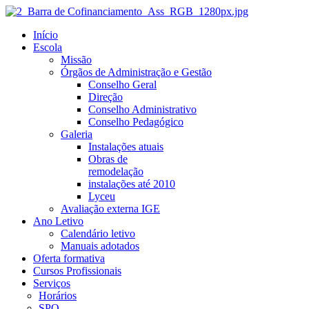
Início
Escola
Missão
Órgãos de Administração e Gestão
Conselho Geral
Direção
Conselho Administrativo
Conselho Pedagógico
Galeria
Instalações atuais
Obras de
remodelação
instalações até 2010
Lyceu
Avaliação externa IGE
Ano Letivo
Calendário letivo
Manuais adotados
Oferta formativa
Cursos Profissionais
Serviços
Horários
SPO