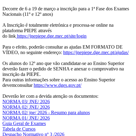
Decorre de 6 a 19 de março a inscrição para a 1ª Fase dos Exames
Nacionais (11º e 12º anos)
A Inscrição é totalmente eletrónica e processa-se online na
plataforma PIEPE através
do link
https://jnepiepe.dge.mec.pt/site/login
Para o efeito, poderão consultar as ajudas EM FORMATO DE
VÍDEO, no seguinte endereço:
https://jnepiepe.dge.mec.pt/ajudas/
Os alunos do 12º ano que vão candidatar-se ao Ensino Superior
deverão fazer o pedido de SENHA e anexar o comprovativo na
inscrição da PIEPE.
Para outras informações sobre o acesso ao Ensino Superior
devemconsultar
https://www.dges.gov.pt/
Deverão ler com a devida atenção os documentos:
NORMA 03/ JNE/ 2026
NORMA 02/ JNE/ 2026
NORMA 02/ jne/ 2026 - Resumo para alunos
NORMA 01/ JNE/ 2026
Guia Geral de Exames
Tabela de Cursos
Despacho Normativo nº 3 /2026