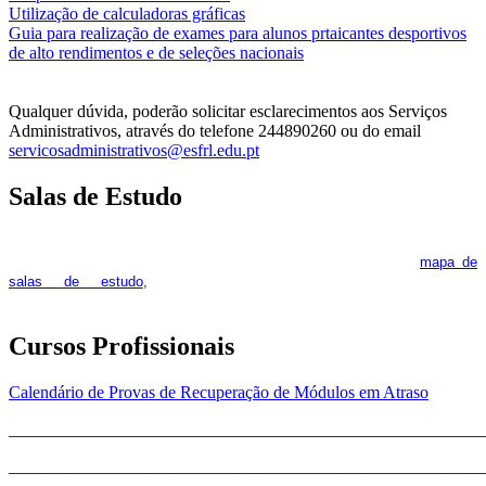
Utilização de calculadoras gráficas
NOV
O
Guia para realização de exames para alunos prtaicantes desportivos
de alto rendimentos e de seleções nacionais
Qualquer dúvida, poderão solicitar esclarecimentos aos Serviços
Administrativos, através do telefone 244890260 ou do email
servicosadministrativos@esfrl.edu.pt
Salas de Estudo
As Salas de Estudo terão início no dia 6 de outubro, próxima 2ª
feira. Os interessados deverão consultar regularmente o
mapa de
pois os respetivos horários poderão
salas de estudo
,
sofrer alguns reajustes ao longo do ano letivo.
Cursos Profissionais
Calendário de Provas de Recuperação de Módulos em Atraso
_______________________________________________________
_______________________________________________________