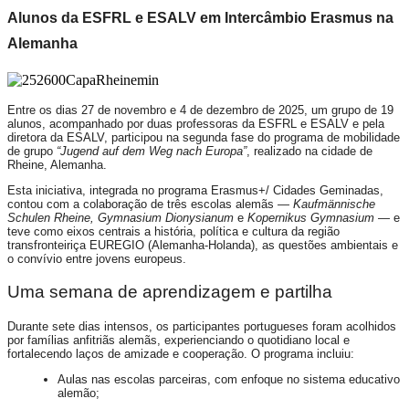
Alunos da ESFRL e ESALV em Intercâmbio Erasmus na
Alemanha
Entre os dias 27 de novembro e 4 de dezembro de 2025, um grupo de 19
alunos, acompanhado por duas professoras da ESFRL e ESALV e pela
diretora da ESALV, participou na segunda fase do programa de mobilidade
de grupo
“Jugend auf dem Weg nach Europa”
, realizado na cidade de
Rheine, Alemanha.
Esta iniciativa, integrada no programa Erasmus+/ Cidades Geminadas,
contou com a colaboração de três escolas alemãs —
Kaufmännische
Schulen Rheine, Gymnasium Dionysianum
e
Kopernikus Gymnasium
— e
teve como eixos centrais a história, política e cultura da região
transfronteiriça EUREGIO (Alemanha-Holanda), as questões ambientais e
o convívio entre jovens europeus.
Uma semana de aprendizagem e partilha
Durante sete dias intensos, os participantes portugueses foram acolhidos
por famílias anfitriãs alemãs, experienciando o quotidiano local e
fortalecendo laços de amizade e cooperação. O programa incluiu:
Aulas nas escolas parceiras, com enfoque no sistema educativo
alemão;