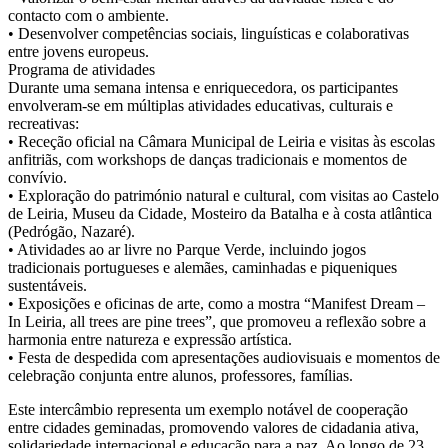
contacto com o ambiente.
• Desenvolver competências sociais, linguísticas e colaborativas
entre jovens europeus.
Programa de atividades
Durante uma semana intensa e enriquecedora, os participantes
envolveram-se em múltiplas atividades educativas, culturais e
recreativas:
• Receção oficial na Câmara Municipal de Leiria e visitas às escolas
anfitriãs, com workshops de danças tradicionais e momentos de
convívio.
• Exploração do património natural e cultural, com visitas ao Castelo
de Leiria, Museu da Cidade, Mosteiro da Batalha e à costa atlântica
(Pedrógão, Nazaré).
• Atividades ao ar livre no Parque Verde, incluindo jogos
tradicionais portugueses e alemães, caminhadas e piqueniques
sustentáveis.
• Exposições e oficinas de arte, como a mostra “Manifest Dream –
In Leiria, all trees are pine trees”, que promoveu a reflexão sobre a
harmonia entre natureza e expressão artística.
• Festa de despedida com apresentações audiovisuais e momentos de
celebração conjunta entre alunos, professores, famílias.
Este intercâmbio representa um exemplo notável de cooperação
entre cidades geminadas, promovendo valores de cidadania ativa,
solidariedade internacional e educação para a paz. Ao longo de 23