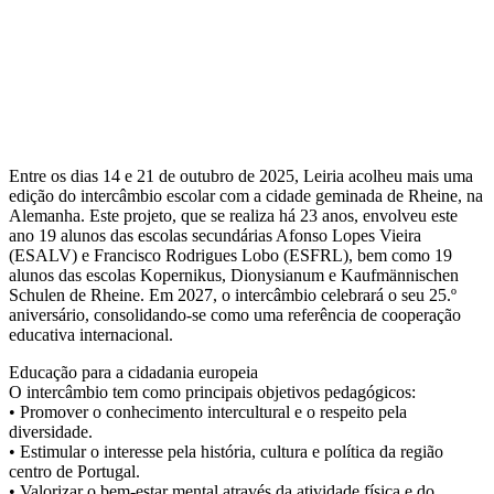
Entre os dias 14 e 21 de outubro de 2025, Leiria acolheu mais uma
edição do intercâmbio escolar com a cidade geminada de Rheine, na
Alemanha. Este projeto, que se realiza há 23 anos, envolveu este
ano 19 alunos das escolas secundárias Afonso Lopes Vieira
(ESALV) e Francisco Rodrigues Lobo (ESFRL), bem como 19
alunos das escolas Kopernikus, Dionysianum e Kaufmännischen
Schulen de Rheine. Em 2027, o intercâmbio celebrará o seu 25.º
aniversário, consolidando-se como uma referência de cooperação
educativa internacional.
Educação para a cidadania europeia
O intercâmbio tem como principais objetivos pedagógicos:
• Promover o conhecimento intercultural e o respeito pela
diversidade.
• Estimular o interesse pela história, cultura e política da região
centro de Portugal.
• Valorizar o bem-estar mental através da atividade física e do