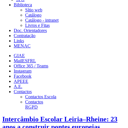
Biblioteca
Sítio web
Catálogo
Catálogo - intranet
Livros e Fitas
Doc. Orientadores
Contratação
Links
MENAC
GIAE
MailESFRL
Office 365 / Teams
Instagram
Facebook
APEEE
A.E.
Contactos
Contactos Escola
Contactos
RGPD
Intercâmbio Escolar Leiria–Rheine: 23
anos a construir pontes europeias