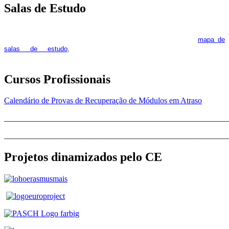
Salas de Estudo
As Salas de Estudo terão início no dia 6 de outubro, próxima 2ª
feira. Os interessados deverão consultar regularmente o
mapa de
pois os respetivos horários poderão
salas de estudo
,
sofrer alguns reajustes ao longo do ano letivo.
Cursos Profissionais
Calendário de Provas de Recuperação de Módulos em Atraso
_______________________________________________________
_______________________________________________________
Projetos dinamizados pelo CE