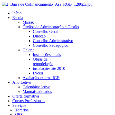
Início
Escola
Missão
Órgãos de Administração e Gestão
Conselho Geral
Direção
Conselho Administrativo
Conselho Pedagógico
Galeria
Instalações atuais
Obras de
remodelação
instalações até 2010
Lyceu
Avaliação externa IGE
Ano Letivo
Calendário letivo
Manuais adotados
Oferta formativa
Cursos Profissionais
Serviços
Horários
SPO