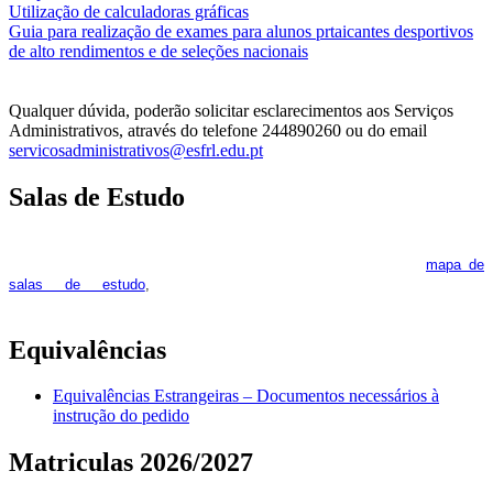
Utilização de calculadoras gráficas
NOV
O
Guia para realização de exames para alunos prtaicantes desportivos
de alto rendimentos e de seleções nacionais
Qualquer dúvida, poderão solicitar esclarecimentos aos Serviços
Administrativos, através do telefone 244890260 ou do email
servicosadministrativos@esfrl.edu.pt
Salas de Estudo
As Salas de Estudo terão início no dia 6 de outubro, próxima 2ª
feira. Os interessados deverão consultar regularmente o
mapa de
pois os respetivos horários poderão
salas de estudo
,
sofrer alguns reajustes ao longo do ano letivo.
Equivalências
Equivalências Estrangeiras – Documentos necessários à
instrução do pedido
Matriculas 2026/2027