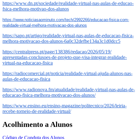
https://www.dn.pt/sociedade/
realidade-virtual-nas-aulas-
de-educao-
fsica-melhora-
motivao-dos-alunos
https://www.noticiasaominuto.
com/tech/2992266/educacao-
fisica-com-
realidade-virtual-
melhora-motivacao-dos-alunos
https://sapo.pt/artigo/
realidade-virtual-nas-aulas-
de-educacao-fisica-
melhora-
motivacao-dos-alunos-
6a0c32defbe134a3c1d0dcc5
https://centralpress.pt/page/
138386/redacao/2026/05/19/
apresentadas-conclusoes-de-
projeto-que-visa-integrar-
realidade-
virtual-na-educacao-
fisica
https://radiocomercial.pt/
noticia/realidade-virtual-
ajuda-alunos-nas-
aulas-de-
educacao-fisica
https://www.radionova.fm/
atualidade/realidade-virtual-
nas-aulas-de-
educacao-fisica-
melhora-motivacao-dos-alunos/
https://www.ensino.eu/ensino-
magazine/politecnico/2026/
leiria-
recebe-torneio-de-
realidade-virtual/
Acolhimento a Alunos
Código de Conduta dos Alunos