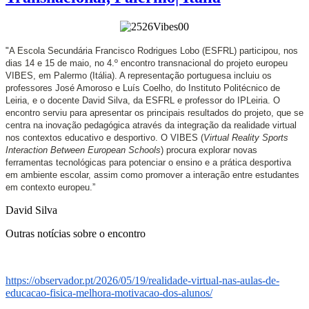
"
A Escola Secundária Francisco Rodrigues Lobo (ESFRL) participou, nos
dias 14 e 15 de maio, no 4.º encontro transnacional do projeto europeu
VIBES, em Palermo (Itália). A representação portuguesa incluiu os
professores José Amoroso e Luís Coelho, do
Instituto Politécnico de
Leiria, e o docente
David Silva, da
ESFRL
e professor do IPLeiria. O
encontro serviu para apresentar os principais resultados do projeto, que se
centra na inovação pedagógica através da integração da realidade virtual
nos contextos educativo e desportivo. O VIBES (
Virtual Reality Sports
Interaction Between European Schools
) procura explorar novas
ferramentas tecnológicas para potenciar o ensino e a prática desportiva
em ambiente escolar, assim como promover a interação entre estudantes
em contexto europeu.
”
David Silva
Outras notícias sobre o encontro
https://observador.pt/2026/05/
19/realidade-virtual-nas-
aulas-de-
educacao-fisica-
melhora-motivacao-dos-alunos/