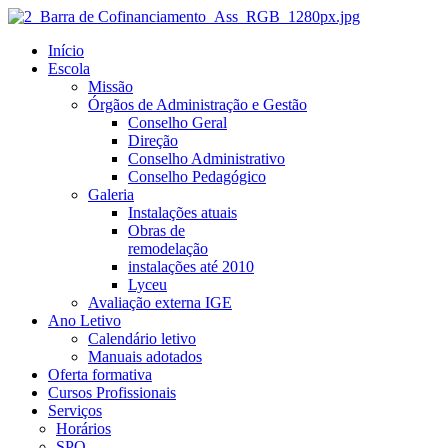
Início
Escola
Missão
Órgãos de Administração e Gestão
Conselho Geral
Direção
Conselho Administrativo
Conselho Pedagógico
Galeria
Instalações atuais
Obras de
remodelação
instalações até 2010
Lyceu
Avaliação externa IGE
Ano Letivo
Calendário letivo
Manuais adotados
Oferta formativa
Cursos Profissionais
Serviços
Horários
SPO