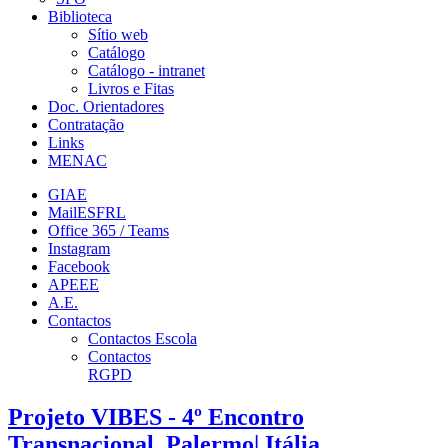
Biblioteca
Sítio web
Catálogo
Catálogo - intranet
Livros e Fitas
Doc. Orientadores
Contratação
Links
MENAC
GIAE
MailESFRL
Office 365 / Teams
Instagram
Facebook
APEEE
A.E.
Contactos
Contactos Escola
Contactos
RGPD
Projeto VIBES - 4º Encontro
Transnacional, Palermo| Itália