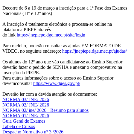
Decorre de 6 a 19 de março a inscrição para a 1ª Fase dos Exames
Nacionais (11º e 12º anos)
A Inscrição é totalmente eletrónica e processa-se online na
plataforma PIEPE através
do link
https://jnepiepe.dge.mec.pt/site/login
Para o efeito, poderão consultar as ajudas EM FORMATO DE
VÍDEO, no seguinte endereço:
https://jnepiepe.dge.mec.pt/ajudas/
Os alunos do 12º ano que vão candidatar-se ao Ensino Superior
deverão fazer o pedido de SENHA e anexar o comprovativo na
inscrição da PIEPE.
Para outras informações sobre o acesso ao Ensino Superior
devemconsultar
https://www.dges.gov.pt/
Deverão ler com a devida atenção os documentos:
NORMA 03/ JNE/ 2026
NORMA 02/ JNE/ 2026
NORMA 02/ jne/ 2026 - Resumo para alunos
NORMA 01/ JNE/ 2026
Guia Geral de Exames
Tabela de Cursos
Despacho Normativo nº 3 /2026